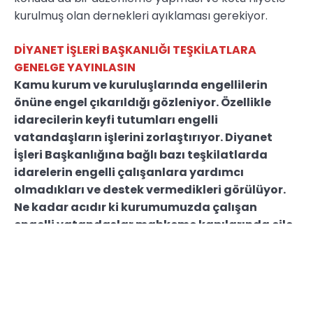
kurulmuş olan dernekleri ayıklaması gerekiyor.
DİYANET İŞLERİ BAŞKANLIĞI TEŞKİLATLARA
GENELGE YAYINLASIN
Kamu kurum ve kuruluşlarında engellilerin
önüne engel çıkarıldığı gözleniyor. Özellikle
idarecilerin keyfi tutumları engelli
vatandaşların işlerini zorlaştırıyor. Diyanet
İşleri Başkanlığına bağlı bazı teşkilatlarda
idarelerin engelli çalışanlara yardımcı
olmadıkları ve destek vermedikleri görülüyor.
Ne kadar acıdır ki kurumumuzda çalışan
engelli vatandaşlar mahkeme kapılarında çile
çekiyor. Diyebiliriz ki onları mahkeme
kapılarından biz alıyoruz! Yerel yönetimleri
arayarak sıkıntılarına çözüm bulmaya
çalışıyoruz. Öncelikle önyargılı yaklaşımların
değişmesi ve zihinlerdeki engellerin aşılması