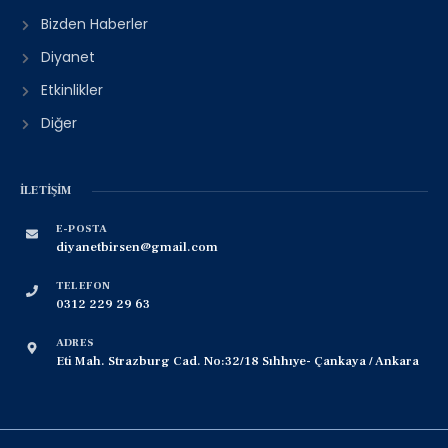
Bizden Haberler
Diyanet
Etkinlikler
Diğer
İLETIŞIM
E-POSTA
diyanetbirsen@gmail.com
TELEFON
0312 229 29 63
ADRES
Eti Mah. Strazburg Cad. No:32/18 Sıhhıye- Çankaya / Ankara