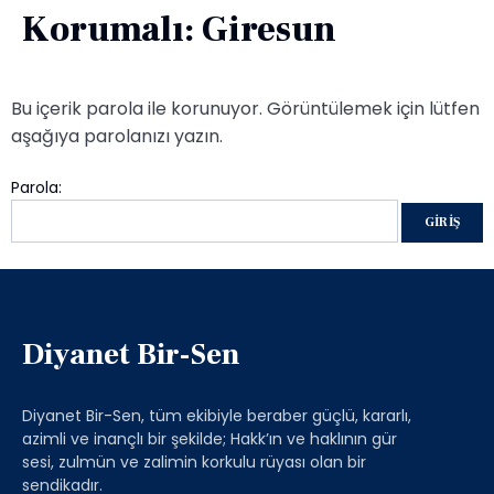
Korumalı: Giresun
Bu içerik parola ile korunuyor. Görüntülemek için lütfen
aşağıya parolanızı yazın.
Parola:
Diyanet Bir-Sen
Diyanet Bir-Sen, tüm ekibiyle beraber güçlü, kararlı,
azimli ve inançlı bir şekilde; Hakk’ın ve haklının gür
sesi, zulmün ve zalimin korkulu rüyası olan bir
sendikadır.