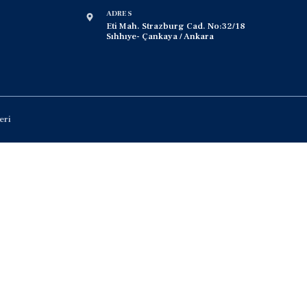
ADRES
Eti Mah. Strazburg Cad. No:32/18
Sıhhıye- Çankaya / Ankara
eri