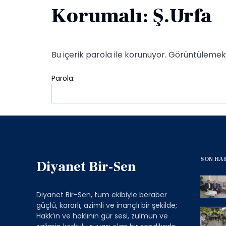
Korumalı: Ş.Urfa
Bu içerik parola ile korunuyor. Görüntülemek 
Parola:
SON HA
Diyanet Bir-Sen
Diyanet Bir-Sen, tüm ekibiyle beraber
güçlü, kararlı, azimli ve inançlı bir şekilde;
Hakk’ın ve haklının gür sesi, zulmün ve