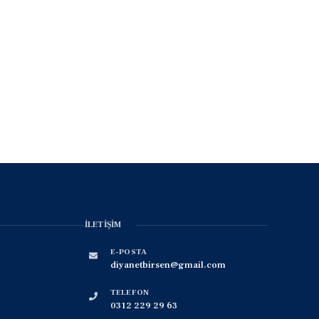
İLETIŞIM
E-POSTA
diyanetbirsen@gmail.com
TELEFON
0312 229 29 63