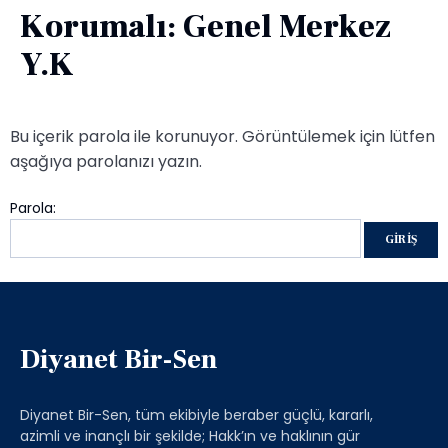
Korumalı: Genel Merkez
Y.K
Bu içerik parola ile korunuyor. Görüntülemek için lütfen
aşağıya parolanızı yazın.
Parola:
Diyanet Bir-Sen
Diyanet Bir-Sen, tüm ekibiyle beraber güçlü, kararlı,
azimli ve inançlı bir şekilde; Hakk’ın ve haklının gür