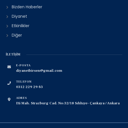
Bizden Haberler
Diyanet
Etkinlikler
Diğer
İLETIŞIM
E-POSTA
diyanetbirsen@gmail.com
TELEFON
0312 229 29 63
ADRES
Eti Mah. Strazburg Cad. No:32/18 Sıhhıye- Çankaya / Ankara