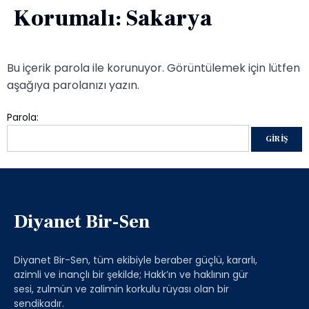
Korumalı: Sakarya
Bu içerik parola ile korunuyor. Görüntülemek için lütfen
aşağıya parolanızı yazın.
Parola:
Diyanet Bir-Sen
Diyanet Bir-Sen, tüm ekibiyle beraber güçlü, kararlı,
azimli ve inançlı bir şekilde; Hakk’ın ve haklının gür
sesi, zulmün ve zalimin korkulu rüyası olan bir
sendikadır.