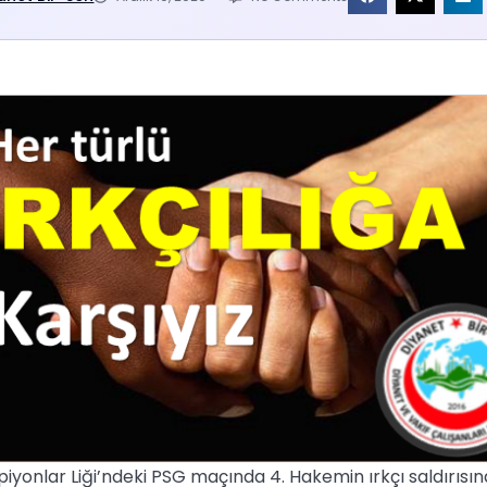
iyonlar Liği’ndeki PSG maçında 4. Hakemin ırkçı saldırısı