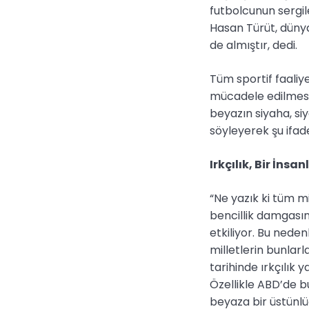
futbolcunun sergile
Hasan Türüt, dünyad
de almıştır, dedi.
Tüm sportif faaliye
mücadele edilmesi 
beyazın siyaha, si
söyleyerek şu ifade
Irkçılık, Bir İnsa
“Ne yazık ki tüm mil
bencillik damgasın
etkiliyor. Bu nede
milletlerin bunlar
tarihinde ırkçılık 
Özellikle ABD’de b
beyaza bir üstünlü