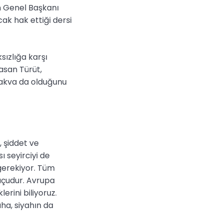
en Genel Başkanı
cak hak ettiği dersi
sızlığa karşı
asan Türüt,
takva da olduğunu
, şiddet ve
ı seyirciyi de
 gerekiyor. Tüm
suçudur. Avrupa
erini biliyoruz.
ha, siyahın da