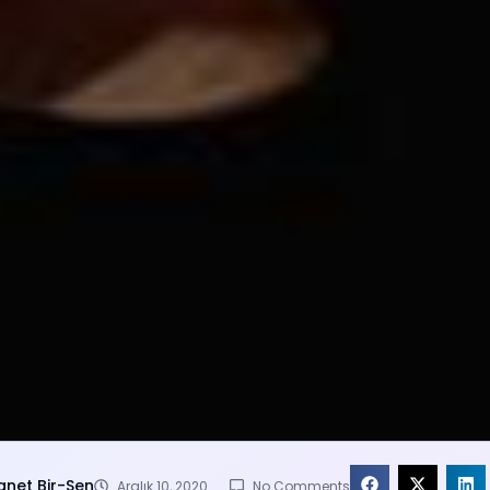
anet Bir-Sen
Aralık 10, 2020
No Comments