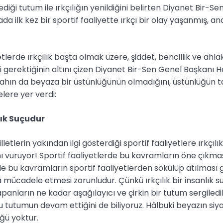
diği tutum ile ırkçılığın yenildiğini belirten Diyanet Bir-S
a ilk kez bir sportif faaliyette ırkçı bir olay yaşanmış, an
tlerde ırkçılık başta olmak üzere, şiddet, bencillik ve ahlak
gerektiğinin altını çizen Diyanet Bir-Sen Genel Başkanı H
yahın da beyaza bir üstünlüğünün olmadığını, üstünlüğün 
lere yer verdi:
nlık Suçudur
letlerin yakından ilgi gösterdiği sportif faaliyetlere ırkçılık
ı vuruyor! Sportif faaliyetlerde bu kavramların öne çıkmas
nle bu kavramların sportif faaliyetlerden sökülüp atılması
la mücadele etmesi zorunludur. Çünkü ırkçılık bir insanlık 
yapanların ne kadar aşağılayıcı ve çirkin bir tutum sergiledikl
u tutumun devam ettiğini de biliyoruz. Hâlbuki beyazın siya
ğü yoktur.