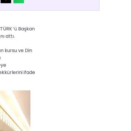
ÖZTÜRK ‘ü Başkan
ı attı.
an kursu ve Din
a
eye
kkürlerini ifade