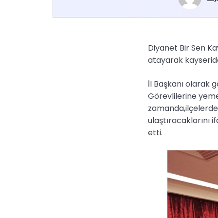
Diyanet Bir Sen Ka
atayarak kayseride
İl Başkanı olarak g
Görevlilerine yeme
zamanda,ilçelerde t
ulaştıracaklarını 
etti.