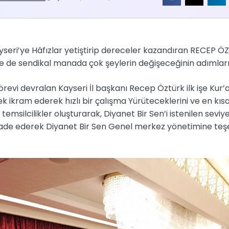
yseri’ye Hâfızlar yetiştirip dereceler kazandıran RECEP 
 de sendikal manada çok şeylerin değişeceğinin adımların
örevi devralan Kayseri İl başkanı Recep Öztürk ilk işe Kur’
k ikram ederek hızlı bir çalışma Yürüteceklerini ve en kıs
emsilcilikler oluşturarak, Diyanet Bir Sen’i istenilen seviy
ifade ederek Diyanet Bir Sen Genel merkez yönetimine teşe