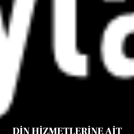
DİN HİZMETLERİNE AİT