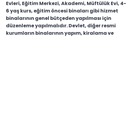
Evleri, Eğitim Merkezi, Akademi, Müftülük Evi, 4-
6 yaş kurs, eğitim öncesi binaları gibi hizmet
binalarının genel bütçeden yapılması için
düzenleme yapılmalıdır. Devlet, diğer resmi
kurumların binalarının yapım, kiralama ve
satın alma gibi işlemlerini genel bütçeden
yaparken, Diyanet İşleri Başkanlığınca
vatandaşların hizmetine sunulacak binaların
yapımını hayırseverlerin inisiyatifine
bırakmasını doğru bulmuyoruz. Yapım,
kiralama ve satın alma gibi konularda
kurumlar arası farklılıklar giderilmeli, din
hizmetlerinde kullanılacak binalar da yatırım
programı uygulama sürecine dahil edilmelidir.
Bu yönde atılacak adım binaların yapımını
disipline ederek; aynı fiziki donanım ve proje
bazında birlik sağlanmış olacak, kaynakların
etkin kullanımı ve yönetimi, bina yapımlarına