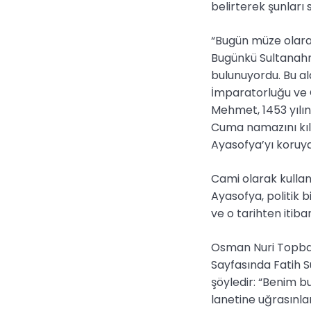
belirterek şunları 
“Bugün müze olarak
Bugünkü Sultanahm
bulunuyordu. Bu ala
İmparatorluğu ve 
Mehmet, 1453 yılınd
Cuma namazını kıl
Ayasofya’yı koruya
Cami olarak kulla
Ayasofya, politik b
ve o tarihten itib
Osman Nuri Topbaş,
Sayfasında Fatih S
şöyledir: “Benim b
lanetine uğrasınla