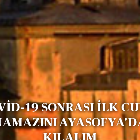
VİD-19 SONRASI İLK C
NAMAZINI AYASOFYA’D
KILALIM