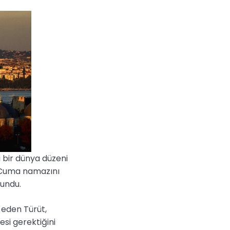
 bir dünya düzeni
 Cuma namazını
lundu.
 eden Türüt,
si gerektiğini