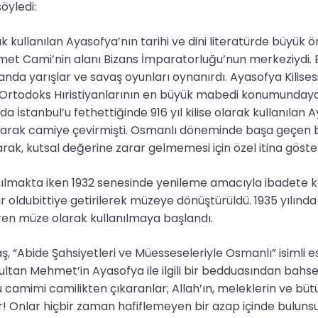
söyledi:
 kullanılan Ayasofya’nın tarihi ve dini literatürde büyük 
et Cami’nin alanı Bizans İmparatorluğu’nun merkeziydi. 
nda yarışlar ve savaş oyunları oynanırdı. Ayasofya Kilisesi
Ortodoks Hıristiyanlarının en büyük mabedi konumundaydı
a İstanbul’u fethettiğinde 916 yıl kilise olarak kullanılan A
arak camiye çevirmişti. Osmanlı döneminde başa geçen 
rak, kutsal değerine zarar gelmemesi için özel itina göste
nılmakta iken 1932 senesinde yenileme amacıyla ibadete 
ir oldubittiye getirilerek müzeye dönüştürüldü. 1935 yılınd
aren müze olarak kullanılmaya başlandı.
 “Abide Şahsiyetleri ve Müesseseleriyle Osmanlı” isimli ese
ultan Mehmet’in Ayasofya ile ilgili bir bedduasından bah
u camimi camilikten çıkaranlar; Allah’ın, meleklerin ve b
r! Onlar hiçbir zaman hafiflemeyen bir azap içinde bulunsu