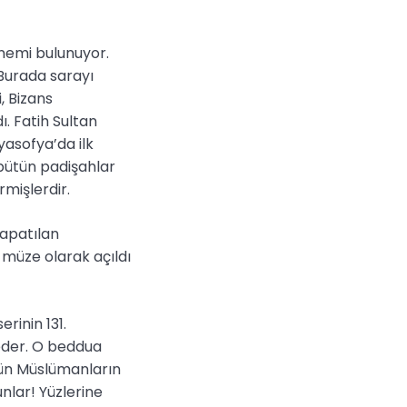
önemi bulunuyor.
Burada sarayı
, Bizans
. Fatih Sultan
yasofya’da ilk
bütün padişahlar
rmişlerdir.
kapatılan
a müze olarak açıldı
rinin 131.
seder. O beddua
ütün Müslümanların
nlar! Yüzlerine