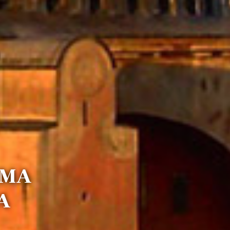
UMA
A