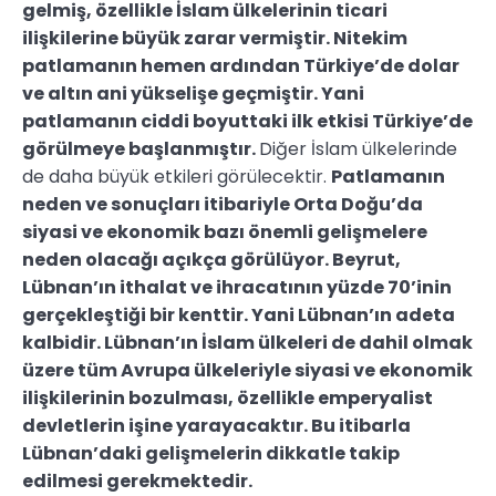
gelmiş, özellikle İslam ülkelerinin ticari
ilişkilerine büyük zarar vermiştir. Nitekim
patlamanın hemen ardından Türkiye’de dolar
ve altın ani yükselişe geçmiştir. Yani
patlamanın ciddi boyuttaki ilk etkisi Türkiye’de
görülmeye başlanmıştır.
Diğer İslam ülkelerinde
de daha büyük etkileri görülecektir.
Patlamanın
neden ve sonuçları itibariyle Orta Doğu’da
siyasi ve ekonomik bazı önemli gelişmelere
neden olacağı açıkça görülüyor. Beyrut,
Lübnan’ın ithalat ve ihracatının yüzde 70’inin
gerçekleştiği bir kenttir. Yani Lübnan’ın adeta
kalbidir. Lübnan’ın İslam ülkeleri de dahil olmak
üzere tüm Avrupa ülkeleriyle siyasi ve ekonomik
ilişkilerinin bozulması, özellikle emperyalist
devletlerin işine yarayacaktır. Bu itibarla
Lübnan’daki gelişmelerin dikkatle takip
edilmesi gerekmektedir.