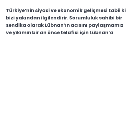
Türkiye’nin siyasi ve ekonomik gelişmesi tabii ki
bizi yakından ilgilendirir. Sorumluluk sahibi bir
sendika olarak Lübnan’ın acısını paylaşmamız
ve yıkımın bir an önce telafisi için Lübnan’a
yardım edilmesi noktasında Hükümetimize
çağrı da bulunmamız sosyal
sorumluluğumuzun bir gereğidir.
Bu nedenle
öncelikle Lübnan üzerinde oynanan oyunun iyi
görülmesi ve buna göre tedbirler alınması gerekir.
Zira burada Siyonizmin bir oyunu olduğu
görülmektedir. Türkiye bu oyunu görmeli ve yakın
takipçisi olmalıdır. Emperyal Siyonizminin İslam
ülkelerinden elini çekmesini sağlamak içinde acil
olarak İslam Birliği’nin kurulması zorunludur.
Türkiye, meydanı Siyonizme bırakmamalıdır.
Çünkü Türkiye’nin ekonomisini de etkileyen bir
olayla karşı karşıyayız. Buradaki amaç İslam