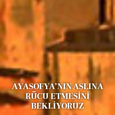
AYASOFYA’NIN ASLINA
RÜCU ETMESİNİ
BEKLİYORUZ