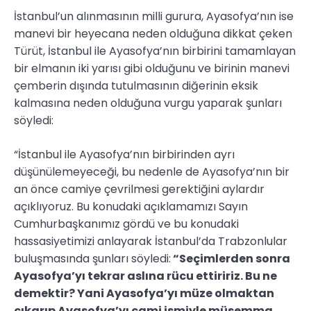
İstanbul’un alınmasının milli gurura, Ayasofya’nın ise
manevi bir heyecana neden olduğuna dikkat çeken
Türüt, İstanbul ile Ayasofya’nın birbirini tamamlayan
bir elmanın iki yarısı gibi olduğunu ve birinin manevi
çemberin dışında tutulmasının diğerinin eksik
kalmasına neden olduğuna vurgu yaparak şunları
söyledi:
“İstanbul ile Ayasofya’nın birbirinden ayrı
düşünülemeyeceği, bu nedenle de Ayasofya’nın bir
an önce camiye çevrilmesi gerektiğini aylardır
açıklıyoruz. Bu konudaki açıklamamızı Sayın
Cumhurbaşkanımız gördü ve bu konudaki
hassasiyetimizi anlayarak İstanbul’da Trabzonlular
buluşmasında şunları söyledi:
“Seçimlerden sonra
Ayasofya’yı tekrar aslına rücu ettiririz. Bu ne
demektir? Yani Ayasofya’yı müze olmaktan
çıkarıp Ayasofya’yı cami ismiyle müsemma