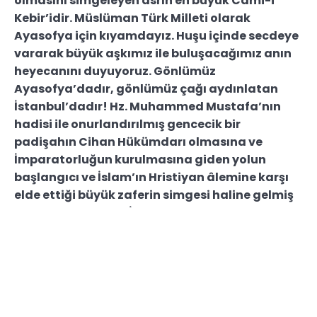
olmasını simgeleyen asrın en büyük Cami-i
Kebir’idir. Müslüman Türk Milleti olarak
Ayasofya için kıyamdayız. Huşu içinde secdeye
vararak büyük aşkımız ile buluşacağımız anın
heyecanını duyuyoruz. Gönlümüz
Ayasofya’dadır, gönlümüz çağı aydınlatan
İstanbul’dadır! Hz. Muhammed Mustafa’nın
hadisi ile onurlandırılmış gencecik bir
padişahın Cihan Hükümdarı olmasına ve
İmparatorluğun kurulmasına giden yolun
başlangıcı ve İslam’ın Hristiyan âlemine karşı
elde ettiği büyük zaferin simgesi haline gelmiş
olan Ayasofya için İslam sancağını elimize
almayı bekliyoruz. Nitekim Fatih Sultan
Mehmet Han, Ayasofya’nın cami olarak
kalmasını istemiştir. Kendi kurduğu Ayasofya
Vakfiyesi’ne vakfettiğini de Ayasofya
Fermanı’nda belirtmiş, aksini yapanlara da