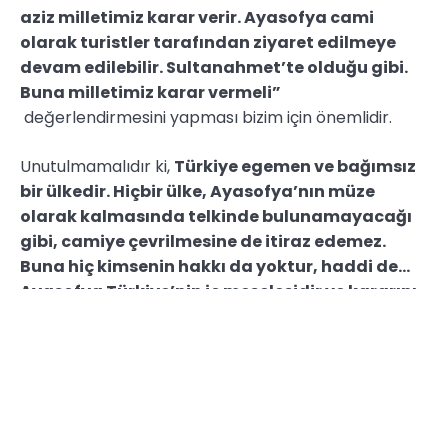
aziz milletimiz karar verir. Ayasofya cami
olarak turistler tarafından ziyaret edilmeye
devam edilebilir. Sultanahmet’te olduğu gibi.
Buna milletimiz karar vermeli”
değerlendirmesini yapması bizim için önemlidir.
Unutulmamalıdır ki,
Türkiye egemen ve bağımsız
bir ülkedir. Hiçbir ülke, Ayasofya’nın müze
olarak kalmasında telkinde bulunamayacağı
gibi, camiye çevrilmesine de itiraz edemez.
Buna hiç kimsenin hakkı da yoktur, haddi de…
Ayasofya Türkiye’nin iç meselesidir ve kararını
da millet iradesi verir. Türkiye’nin iradesi ve
kararı ile sonuçlanacak bir konuda kimse
tavsiye de bulunamaz. Ayasofya’da Fetih
Suresi’nin okunmasından rahatsız olan ve
Türkiye’ye ayar vermeye kalkan Yunanistan ve
onun arkasındaki devletleri şiddetle kınıyoruz.