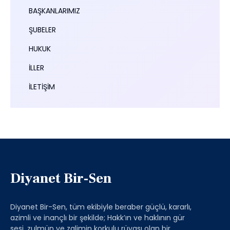
BAŞKANLARIMIZ
ŞUBELER
HUKUK
İLLER
İLETİŞİM
Diyanet Bir-Sen
Diyanet Bir-Sen, tüm ekibiyle beraber güçlü, kararlı,
azimli ve inançlı bir şekilde; Hakk’ın ve haklının gür
sesi, zulmün ve zalimin korkulu rüyası olan bir