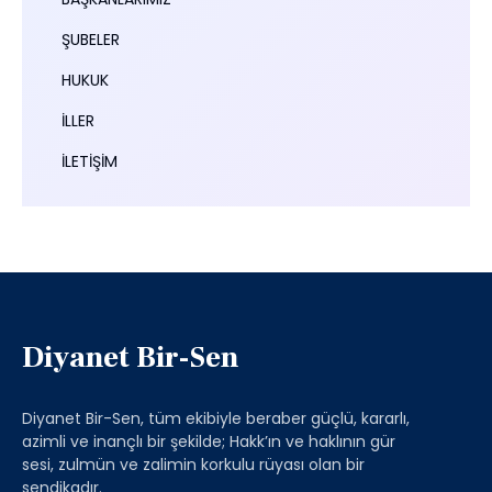
ŞUBELER
HUKUK
İLLER
İLETİŞİM
Diyanet Bir-Sen
Diyanet Bir-Sen, tüm ekibiyle beraber güçlü, kararlı,
azimli ve inançlı bir şekilde; Hakk’ın ve haklının gür
sesi, zulmün ve zalimin korkulu rüyası olan bir
sendikadır.