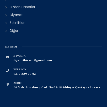
Bizden Haberler
Diyanet
Etkinlikler
Diğer
İLETIŞIM
E-POSTA
diyanetbirsen@gmail.com
TELEFON
0312 229 29 63
ADRES
Eti Mah. Strazburg Cad. No:32/18 Sıhhıye- Çankaya / Ankara