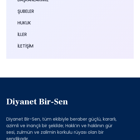
ŞUBELER
HUKUK
İLLER
İLETİŞİM
Diyanet Bir-Sen
Diyanet Bir-Sen, tüm ekibiyle beraber güçlü, kararlı,
azimli ve inançlı bir şekilde; Hakk’ın ve haklının gür
sesi, zulmün ve zalimin korkulu rüyası olan bir
sendikadır.