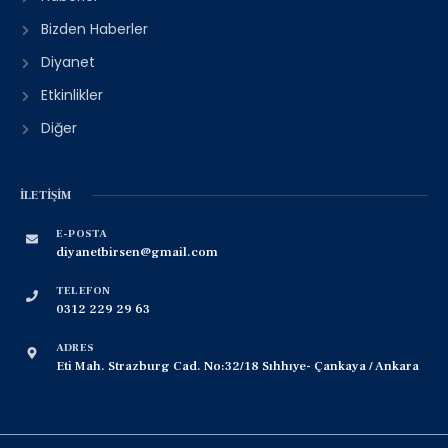
Bizden Haberler
Diyanet
Etkinlikler
Diğer
İLETIŞIM
E-POSTA
diyanetbirsen@gmail.com
TELEFON
0312 229 29 63
ADRES
Eti Mah. Strazburg Cad. No:32/18 Sıhhıye- Çankaya / Ankara