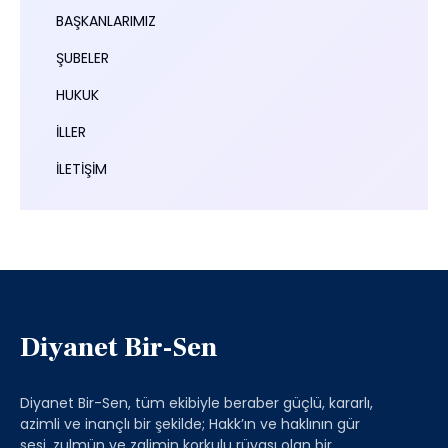
BAŞKANLARIMIZ
ŞUBELER
HUKUK
İLLER
İLETİŞİM
Diyanet Bir-Sen
Diyanet Bir-Sen, tüm ekibiyle beraber güçlü, kararlı,
azimli ve inançlı bir şekilde; Hakk’ın ve haklının gür
sesi, zulmün ve zalimin korkulu rüyası olan bir