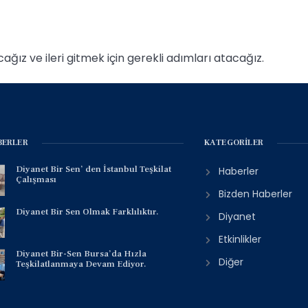
cağız ve ileri gitmek için gerekli adımları atacağız.
BERLER
KATEGORILER
Diyanet Bir Sen’ den İstanbul Teşkilat
Haberler
Çalışması
Bizden Haberler
Diyanet Bir Sen Olmak Farklılıktır.
Diyanet
Etkinlikler
Diyanet Bir-Sen Bursa’da Hızla
Diğer
Teşkilatlanmaya Devam Ediyor.