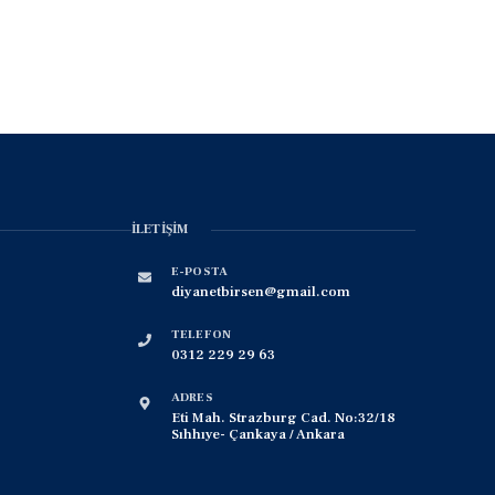
İLETIŞIM
E-POSTA
diyanetbirsen@gmail.com
TELEFON
0312 229 29 63
ADRES
Eti Mah. Strazburg Cad. No:32/18
Sıhhıye- Çankaya / Ankara