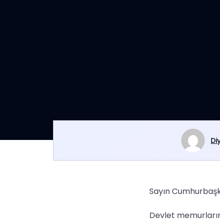
Di
Sayın Cumhurbaşka
Devlet memurlarını