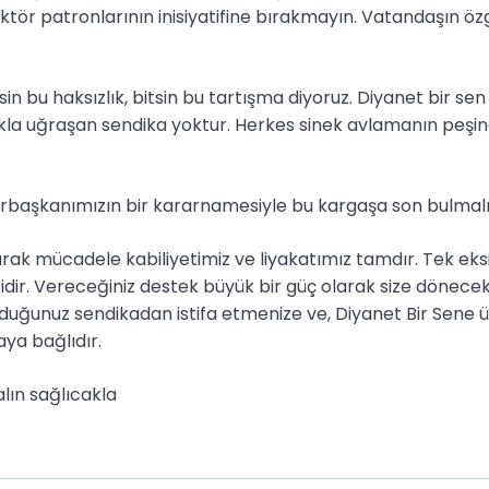
ektör patronlarının inisiyatifine bırakmayın. Vatandaşın öz
tsin bu haksızlık, bitsin bu tartışma diyoruz. Diyanet bir s
kla uğraşan sendika yoktur. Herkes sinek avlamanın peşin
rbaşkanımızın bir kararnamesiyle bu kargaşa son bulmalı
arak mücadele kabiliyetimiz ve liyakatımız tamdır. Tek eks
ir. Vereceğiniz destek büyük bir güç olarak size dönecektir
uğunuz sendikadan istifa etmenize ve, Diyanet Bir Sene ü
aya bağlıdır.
alın sağlıcakla