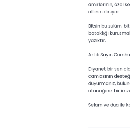
amirlerinin, özel s
altına alınıyor.
Bitsin bu zulüm, bi
bataklığı kurutma
yazıktır.
Artık Sayın Cumhu
Diyanet bir sen ol
camiasının desteğid
duyurmanız, bulund
atacağınız bir imz
Selam ve dua ile k