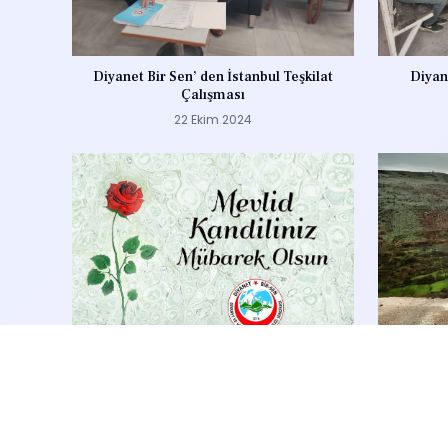
Diyanet Bir Sen’ den İstanbul Teşkilat
Diyane
Çalışması
22 Ekim 2024
Mevlid Kandili ve Mevlid-i Nebi Haftası
İsmail 
Kutlu Olsun
14 Eylül 2024