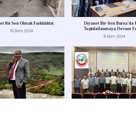
t Bir Sen Olmak Farklılıktır.
Diyanet Bir-Sen Bursa’da 
Teşkilatlanmaya Devam Ed
15 Ekim 2024
8 Ekim 2024
AKGÜN Hocamız Hakka Yürüdü
Diyanet Bir-Sen 3. Olağan Gen
Kongresi Gerçekleşti
11 Eylül 2024
11 Eylül 2024