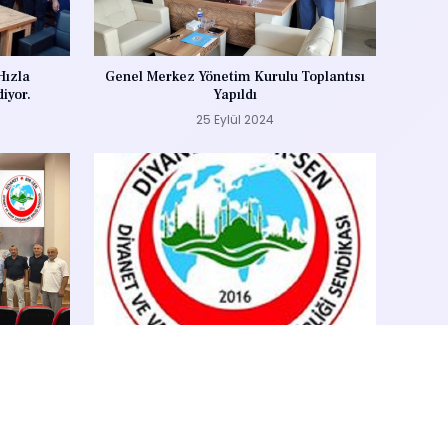
Hızla
Genel Merkez Yönetim Kurulu Toplantısı
iyor.
Yapıldı
25 Eylül 2024
el Kurul
DİYANET BİR-SEN 3.OLAĞAN GENEL
KURUL İLANI
15 Ağustos 2024