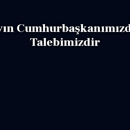
yın Cumhurbaşkanımız
Talebimizdir