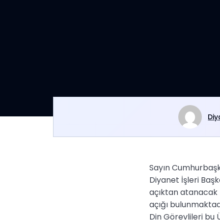
Diy
Sayın Cumhurbaş
Diyanet İşleri Başk
açıktan atanacak Di
açığı bulunmaktad
Din Görevlileri bu 