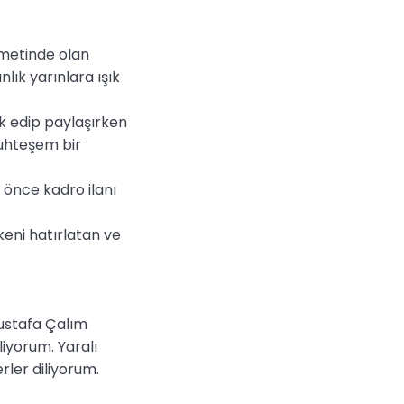
metinde olan
lık yarınlara ışık
k edip paylaşırken
muhteşem bir
 önce kadro ilanı
keni hatırlatan ve
Mustafa Çalım
iyorum. Yaralı
rler diliyorum.