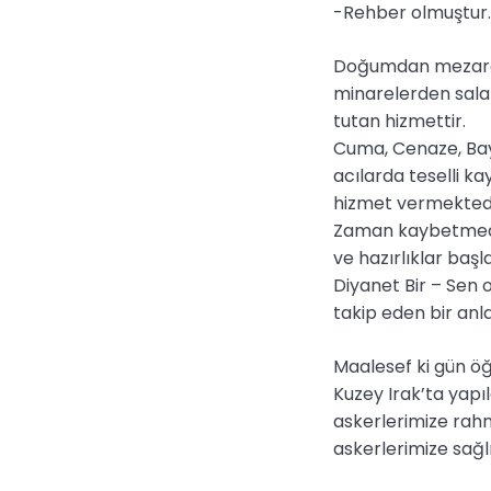
-Rehber olmuştur.
Doğumdan mezara k
minarelerden sala 
tutan hizmettir.
Cuma, Cenaze, Bay
acılarda teselli k
hizmet vermektedi
Zaman kaybetmeden 
ve hazırlıklar başla
Diyanet Bir – Sen 
takip eden bir anla
Maalesef ki gün öğ
Kuzey Irak’ta yap
askerlerimize rahm
askerlerimize sağl