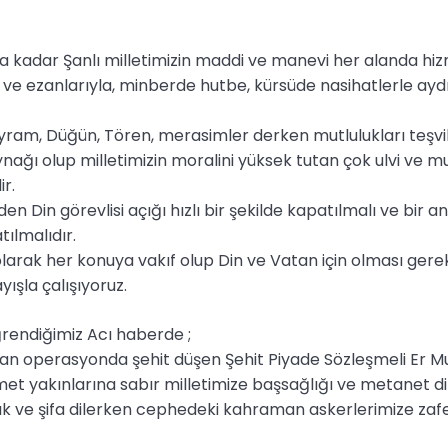
adar Şanlı milletimizin maddi ve manevi her alanda hiz
ve ezanlarıyla, minberde hutbe, kürsüde nasihatlerle aydın
ram, Düğün, Tören, merasimler derken mutlulukları teşvi
aynağı olup milletimizin moralini yüksek tutan çok ulvi ve 
r.
Din görevlisi açığı hızlı bir şekilde kapatılmalı ve bir an
tılmalıdır.
olarak her konuya vakıf olup Din ve Vatan için olması gere
yışla çalışıyoruz.
rendiğimiz Acı haberde ;
ılan operasyonda şehit düşen Şehit Piyade Sözleşmeli Er 
et yakınlarına sabır milletimize başsağlığı ve metanet dil
ık ve şifa dilerken cephedeki kahraman askerlerimize zafe