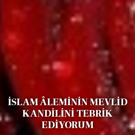
İSLAM ÂLEMİNİN MEVLİD
KANDİLİNİ TEBRİK
EDİYORUM