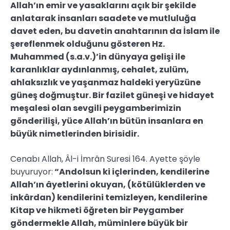
Allah’ın emir ve yasaklarını açık bir şekilde
anlatarak insanları saadete ve mutluluğa
davet eden, bu davetin anahtarının da İslam ile
şereflenmek olduğunu gösteren Hz.
Muhammed (s.a.v.)’in dünyaya gelişi ile
karanlıklar aydınlanmış, cehalet, zulüm,
ahlaksızlık ve yaşanmaz haldeki yeryüzüne
güneş doğmuştur. Bir fazilet güneşi ve hidayet
meşalesi olan sevgili peygamberimizin
gönderilişi, yüce Allah’ın bütün insanlara en
büyük nimetlerinden birisidir.
Cenabı Allah, Âl-i İmrân Suresi 164. Ayette şöyle
buyuruyor:
“Andolsun ki içlerinden, kendilerine
Allah’ın âyetlerini okuyan, (kötülüklerden ve
inkârdan) kendilerini temizleyen, kendilerine
Kitap ve hikmeti öğreten bir Peygamber
göndermekle Allah, müminlere büyük bir