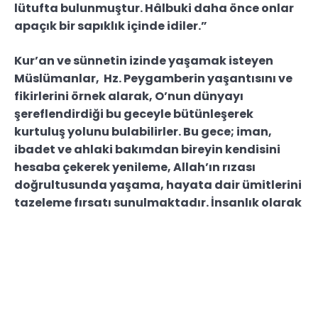
lütufta bulunmuştur. Hâlbuki daha önce onlar
apaçık bir sapıklık içinde idiler.”
Kur’an ve sünnetin izinde yaşamak isteyen
Müslümanlar, Hz. Peygamberin yaşantısını ve
fikirlerini örnek alarak, O’nun dünyayı
şereflendirdiği bu geceyle bütünleşerek
kurtuluş yolunu bulabilirler. Bu gece; iman,
ibadet ve ahlaki bakımdan bireyin kendisini
hesaba çekerek yenileme, Allah’ın rızası
doğrultusunda yaşama, hayata dair ümitlerini
tazeleme fırsatı sunulmaktadır. İnsanlık olarak
bu fırsatı değerlendirmeli ve günahlarımızdan
temizlenmek, Allah’ın affına mazhar olabilmek
için tövbe etmeli ve Hz. Peygamber’in şefaatini
dilemeliyiz.
Bu duygu ve düşünce çerçevesinde İslam