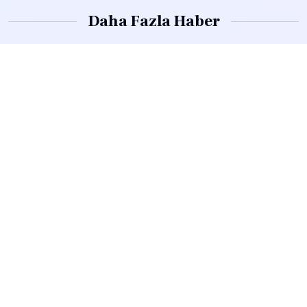
Daha Fazla Haber
Diyanet Bir Sen’ den İstanbul
Diyanet Bir Sen Olmak
Teşkilat Çalışması
Farklılıktır.
22 Ekim 2024
15 Ekim 2024