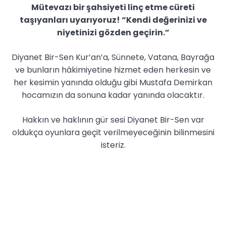
Mütevazı bir şahsiyeti linç etme cüreti
taşıyanları uyarıyoruz! “Kendi değerinizi ve
niyetinizi gözden geçirin.”
Diyanet Bir-Sen Kur’an’a, Sünnete, Vatana, Bayrağa
ve bunların hâkimiyetine hizmet eden herkesin ve
her kesimin yanında olduğu gibi Mustafa Demirkan
hocamızın da sonuna kadar yanında olacaktır.
Hakkın ve haklının gür sesi Diyanet Bir-Sen var
oldukça oyunlara geçit verilmeyeceğinin bilinmesini
isteriz.
Hasan Türüt
Diyanet Bir-Sen Genel Başkanı