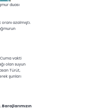
ağmur duası
k oranı azalmıştı.
Yağmurun
n Cuma vakti
ağı olan suyun
asan Türüt,
erek şunları
. Barajlarımızın