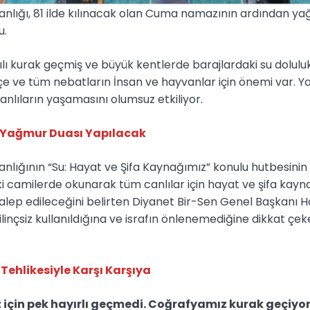
kanlığı, 81 ilde kılınacak olan Cuma namazının ardından y
u.
 yılı kurak geçmiş ve büyük kentlerde barajlardaki su dolulu
çe ve tüm nebatların İnsan ve hayvanlar için önemi var. 
lıların yaşamasını olumsuz etkiliyor.
e Yağmur Duası Yapılacak
kanlığının “Su: Hayat ve Şifa Kaynağımız” konulu hutbesini
i camilerde okunarak tüm canlılar için hayat ve şifa kayn
alep edileceğini belirten Diyanet Bir-Sen Genel Başkanı H
linçsiz kullanıldığına ve israfın önlenemediğine dikkat çek
Tehlikesiyle Karşı Karşıya
z için pek hayırlı geçmedi. Coğrafyamız kurak geçiyor