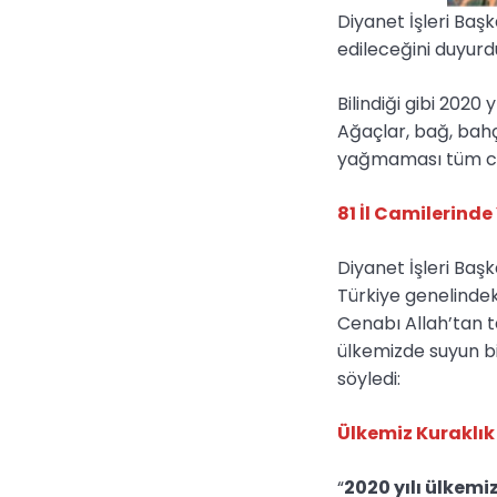
Diyanet İşleri Baş
edileceğini duyurd
Bilindiği gibi 2020
Ağaçlar, bağ, bah
yağmaması tüm can
81 İl Camilerind
Diyanet İşleri Baş
Türkiye genelindek
Cenabı Allah’tan t
ülkemizde suyun bi
söyledi:
Ülkemiz Kuraklık 
“
2020 yılı ülkemi