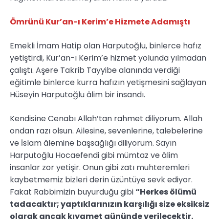
Ömrünü Kur’an-ı Kerim’e Hizmete Adamıştı
Emekli İmam Hatip olan Harputoğlu, binlerce hafız
yetiştirdi, Kur’an-ı Kerim’e hizmet yolunda yılmadan
çalıştı. Aşere Takrib Tayyibe alanında verdiği
eğitimle binlerce kurra hafızın yetişmesini sağlayan
Hüseyin Harputoğlu âlim bir insandı.
Kendisine Cenabı Allah’tan rahmet diliyorum. Allah
ondan razı olsun. Ailesine, sevenlerine, talebelerine
ve İslam âlemine başsağlığı diliyorum. Sayın
Harputoğlu Hocaefendi gibi mümtaz ve âlim
insanlar zor yetişir. Onun gibi zatı muhteremleri
kaybetmemiz bizleri derin üzüntüye sevk ediyor.
Fakat Rabbimizin buyurduğu gibi
“Herkes ölümü
tadacaktır; yaptıklarınızın karşılığı size eksiksiz
olarak ancak kıyamet gününde verilecektir.