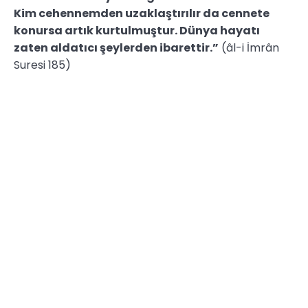
Kim cehennemden uzaklaştırılır da cennete
konursa artık kurtulmuştur. Dünya hayatı
zaten aldatıcı şeylerden ibarettir.”
(âl-i İmrân
Suresi 185)
Bu yazıyı paylaşın!