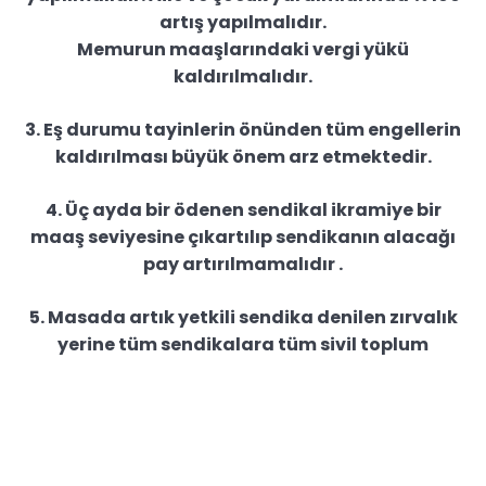
artış yapılmalıdır.
Memurun maaşlarındaki vergi yükü
kaldırılmalıdır.
3. Eş durumu tayinlerin önünden tüm engellerin
kaldırılması büyük önem arz etmektedir.
4. Üç ayda bir ödenen sendikal ikramiye bir
maaş seviyesine çıkartılıp sendikanın alacağı
pay artırılmamalıdır .
5. Masada artık yetkili sendika denilen zırvalık
yerine tüm sendikalara tüm sivil toplum
örgütlerinin taleplerine kulak verilip ortak bir
karar alınmalıdır.
Diyanet Bir-Sen Olarak Taleplerimizi maddeler
halinde Daha Öncede Ülkemizin tüm ilgili resmi