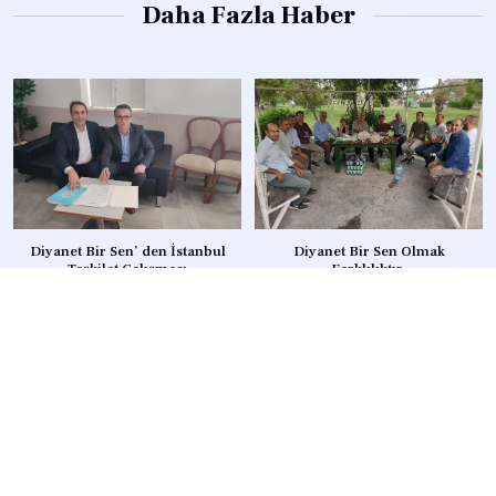
Daha Fazla Haber
Diyanet Bir Sen’ den İstanbul
Diyanet Bir Sen Olmak
Teşkilat Çalışması
Farklılıktır.
22 Ekim 2024
15 Ekim 2024
Diyanet Bir-Sen Bursa’da Hızla
Genel Merkez Yönetim Kurulu