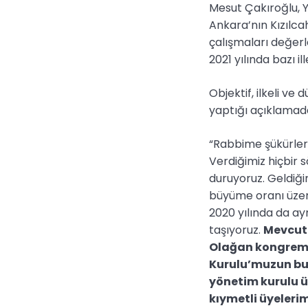
Mesut Çakıroğlu, Y
Ankara’nın Kızılc
çalışmaları değerl
2021 yılında bazı i
Objektif, ilkeli ve
yaptığı açıklamada
“Rabbime şükürler o
Verdiğimiz hiçbir
duruyoruz. Geldiği
büyüme oranı üzeri
2020 yılında da ay
taşıyoruz.
Mevcut 
Olağan kongrem
Kurulu’muzun bu 
yönetim kurulu üy
kıymetli üyeleri