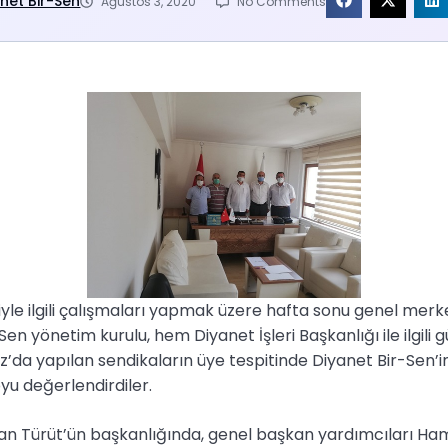
net Bir-Sen
Ağustos 3, 2020
No Comments
yle ilgili çalışmaları yapmak üzere hafta sonu genel merk
en yönetim kurulu, hem Diyanet İşleri Başkanlığı ile ilgili 
a yapılan sendikaların üye tespitinde Diyanet Bir-Sen’in üy
yu değerlendirdiler.
 Türüt’ün başkanlığında, genel başkan yardımcıları Hamdu