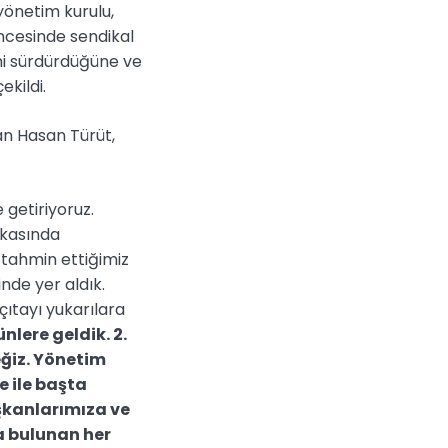
yönetim kurulu,
ncesinde sendikal
ini sürdürdüğüne ve
ekildi.
kan Hasan Türüt,
 getiriyoruz.
rkasında
 tahmin ettiğimiz
nde yer aldık.
ıtayı yukarılara
lere geldik. 2.
iz. Yönetim
e ile başta
aşkanlarımıza ve
a bulunan her