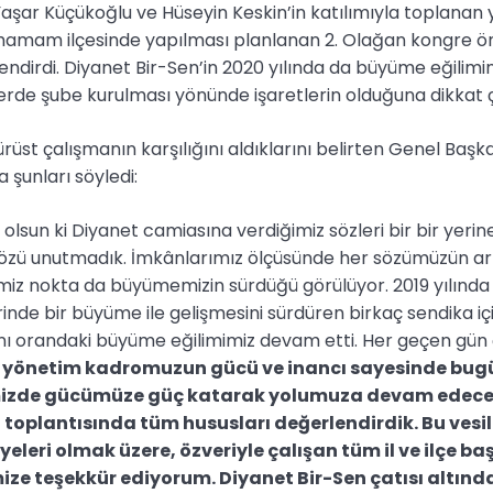
aşar Küçükoğlu ve Hüseyin Keskin’in katılımıyla toplanan 
ahamam ilçesinde yapılması planlanan 2. Olağan kongre ö
endirdi. Diyanet Bir-Sen’in 2020 yılında da büyüme eğilim
llerde şube kurulması yönünde işaretlerin olduğuna dikkat ç
 dürüst çalışmanın karşılığını aldıklarını belirten Genel Baş
 şunları söyledi:
lsun ki Diyanet camiasına verdiğimiz sözleri bir bir yerine
 sözü unutmadık. İmkânlarımız ölçüsünde her sözümüzün a
miz nokta da büyümemizin sürdüğü görülüyor. 2019 yılında
nde bir büyüme ile gelişmesini sürdüren birkaç sendika içi
nı orandaki büyüme eğilimimiz devam etti. Her geçen gün ç
yönetim kadromuzun gücü ve inancı sayesinde bugün
izde gücümüze güç katarak yolumuza devam edeceğ
toplantısında tüm hususları değerlendirdik. Bu vesil
eleri olmak üzere, özveriyle çalışan tüm il ve ilçe b
mize teşekkür ediyorum. Diyanet Bir-Sen çatısı altınd