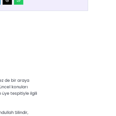
ez de bir araya
güncel konuları
e tespitiyle ilgili
llah Silindir,