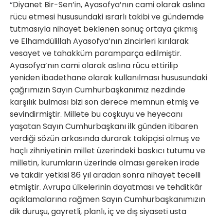
“
Diyanet Bir-Sen’in, Ayasofya’nın cami olarak aslına
rücu etmesi hususundaki ısrarlı takibi ve gündemde
tutmasıyla nihayet beklenen sonuç ortaya çıkmış
ve Elhamdülillah Ayasofya’nın zincirleri kırılarak
vesayet ve tahakküm paramparça edilmiştir.
Ayasofya’nın cami olarak aslına rücu ettirilip
yeniden ibadethane olarak kullanılması hususundaki
çağrımızın Sayın Cumhurbaşkanımız nezdinde
karşılık bulması bizi son derece memnun etmiş ve
sevindirmiştir. Millete bu coşkuyu ve heyecanı
yaşatan Sayın Cumhurbaşkanı ilk günden itibaren
verdiği sözün arkasında durarak takipçisi olmuş ve
haçlı zihniyetinin millet üzerindeki baskıcı tutumu ve
milletin, kurumların üzerinde olması gereken irade
ve takdir yetkisi 86 yıl aradan sonra nihayet tecelli
etmiştir. Avrupa ülkelerinin dayatması ve tehditkâr
açıklamalarına rağmen Sayın Cumhurbaşkanımızın
dik duruşu, gayretli, planlı, iç ve dış siyaseti usta