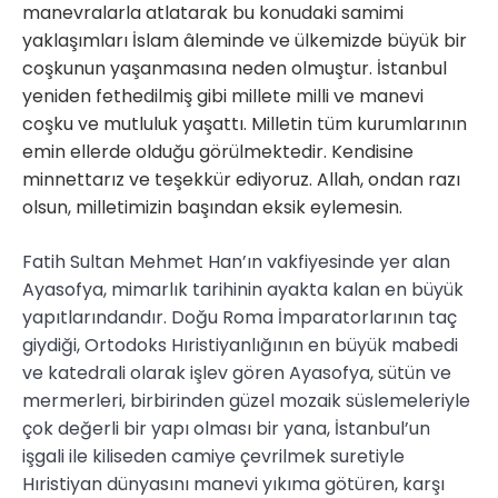
manevralarla atlatarak bu konudaki samimi
yaklaşımları İslam âleminde ve ülkemizde büyük bir
coşkunun yaşanmasına neden olmuştur. İstanbul
yeniden fethedilmiş gibi millete milli ve manevi
coşku ve mutluluk yaşattı. Milletin tüm kurumlarının
emin ellerde olduğu görülmektedir. Kendisine
minnettarız ve teşekkür ediyoruz. Allah, ondan razı
olsun, milletimizin başından eksik eylemesin.
Fatih Sultan Mehmet Han’ın vakfiyesinde yer alan
Ayasofya, mimarlık tarihinin ayakta kalan en büyük
yapıtlarındandır. Doğu Roma İmparatorlarının taç
giydiği, Ortodoks Hıristiyanlığının en büyük mabedi
ve katedrali olarak işlev gören Ayasofya, sütün ve
mermerleri, birbirinden güzel mozaik süslemeleriyle
çok değerli bir yapı olması bir yana, İstanbul’un
işgali ile kiliseden camiye çevrilmek suretiyle
Hıristiyan dünyasını manevi yıkıma götüren, karşı