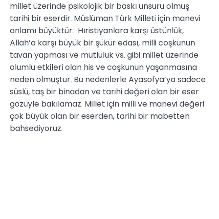
millet üzerinde psikolojik bir baskı unsuru olmuş
tarihi bir eserdir. Müslüman Türk Milleti için manevi
anlamı büyüktür: Hıristiyanlara karşı üstünlük,
Allah’a karşı büyük bir şükür edası, milli coşkunun
tavan yapması ve mutluluk vs. gibi millet üzerinde
olumlu etkileri olan his ve coşkunun yaşanmasına
neden olmuştur. Bu nedenlerle Ayasofya’ya sadece
süslü, taş bir binadan ve tarihi değeri olan bir eser
gözüyle bakılamaz. Millet için milli ve manevi değeri
çok büyük olan bir eserden, tarihi bir mabetten
bahsediyoruz.
Ayasofya’nın ibadete açılması, başta Makedonya
olmak üzere Müslümanların yoğun olarak yaşadığı
coğrafyada büyük bir sevince ve mutluluğa neden
olmuştur. Ayasofya’da ilk Cuma namazıyla başlayan
sevinç ve coşku tüm beldelerimizde ve
Müslümanların yaşadığı topraklarda ümmet