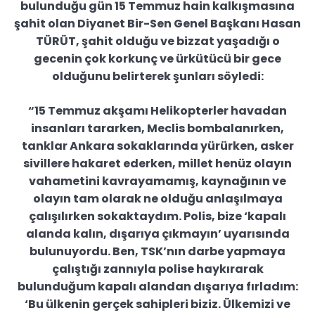
bulunduğu gün 15 Temmuz hain kalkışmasına
şahit olan Diyanet Bir-Sen Genel Başkanı Hasan
TÜRÜT, şahit olduğu ve bizzat yaşadığı o
gecenin çok korkunç ve ürkütücü bir gece
olduğunu belirterek şunları söyledi:
“15 Temmuz akşamı Helikopterler havadan
insanları tararken, Meclis bombalanırken,
tanklar Ankara sokaklarında yürürken, asker
sivillere hakaret ederken, millet henüz olayın
vahametini kavrayamamış, kaynağının ve
olayın tam olarak ne olduğu anlaşılmaya
çalışılırken sokaktaydım. Polis, bize ‘kapalı
alanda kalın, dışarıya çıkmayın’ uyarısında
bulunuyordu. Ben, TSK’nın darbe yapmaya
çalıştığı zannıyla polise haykırarak
bulunduğum kapalı alandan dışarıya fırladım:
‘Bu ülkenin gerçek sahipleri biziz. Ülkemizi ve