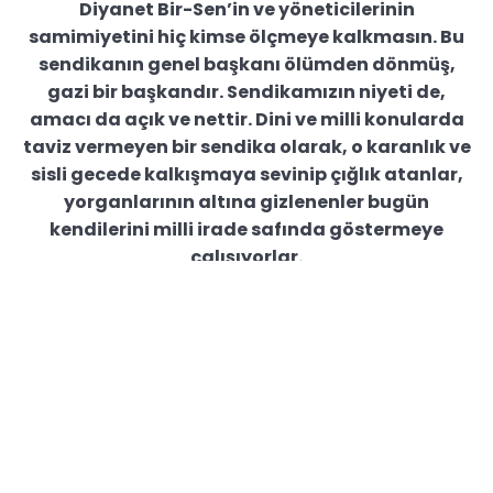
Diyanet Bir-Sen’in ve yöneticilerinin
samimiyetini hiç kimse ölçmeye kalkmasın. Bu
sendikanın genel başkanı ölümden dönmüş,
gazi bir başkandır. Sendikamızın niyeti de,
amacı da açık ve nettir. Dini ve milli konularda
taviz vermeyen bir sendika olarak, o karanlık ve
sisli gecede kalkışmaya sevinip çığlık atanlar,
yorganlarının altına gizlenenler bugün
kendilerini milli irade safında göstermeye
çalışıyorlar.
Rabbim o geceyi de buna vesile olanlara da bir
daha fırsat vermesin Milletimiz sağ olsun,
sağduyulu olsun,
Hiçbir şer ve oyunlar bu milletin istikrarını
bozamayacaktır.