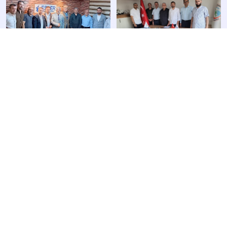
Diyanet Bir-Sen Bursa’da Hızla
Genel Merkez Yönetim Kurulu
Teşkilatlanmaya Devam Ediyor.
Toplantısı Yapıldı
8 Ekim 2024
25 Eylül 2024
Mevlid Kandili ve Mevlid-i Nebi
İsmail AKGÜN Hocamız Hakka
Haftası Kutlu Olsun
Yürüdü
14 Eylül 2024
11 Eylül 2024