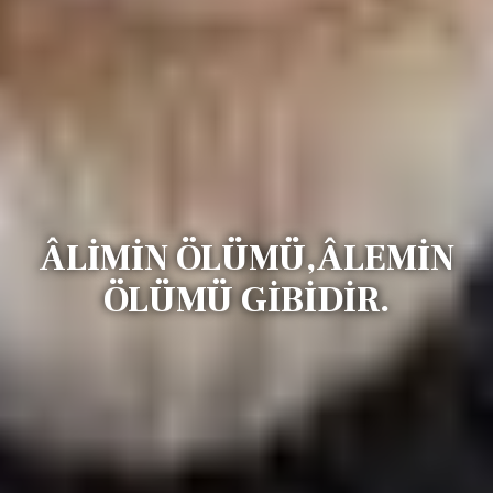
ÂLİMİN ÖLÜMÜ,ÂLEMİN
ÖLÜMÜ GİBİDİR.