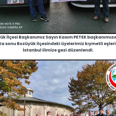
üyük İlçesi Başkanımız Sayın Kasım PETEK başkanımızı
a sonu Bozüyük ilçesindeki üyelerimiz kıymetli eşleri 
İstanbul ilimize gezi düzenlendi.