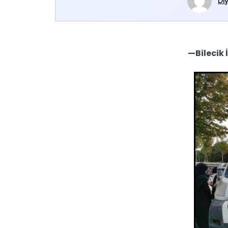
Di
—Bilecik 