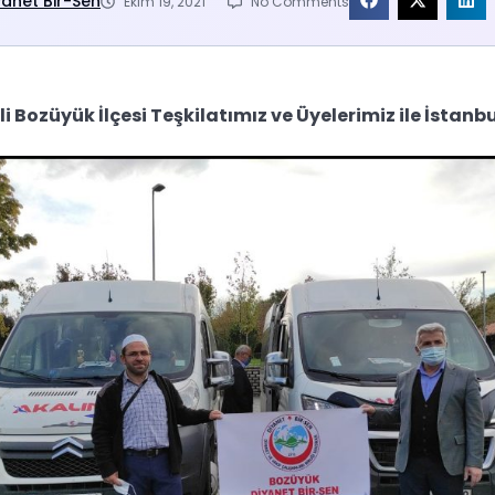
yanet Bir-Sen
Ekim 19, 2021
No Comments
İli Bozüyük İlçesi Teşkilatımız ve Üyelerimiz ile İstanbu