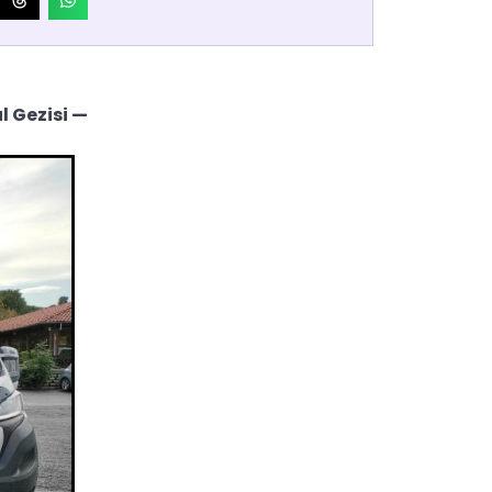
l Gezisi —