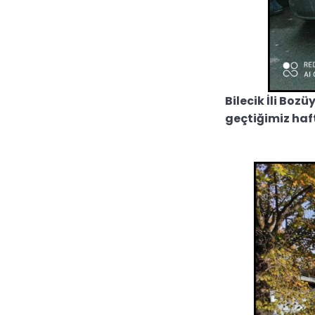
Bilecik İli Boz
geçtiğimiz haft