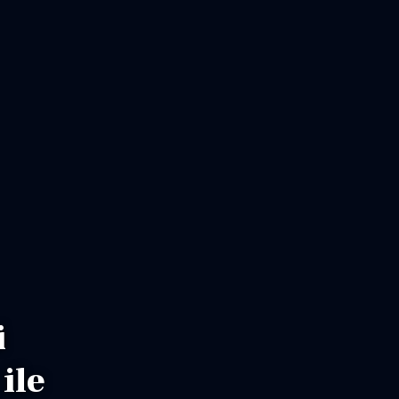
i
ile