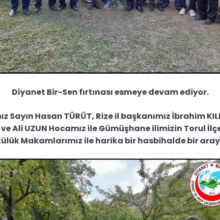
Diyanet Bir-Sen fırtınası esmeye devam ediyor.
z Sayın Hasan TÜRÜT, Rize il başkanımız İbrahim KILIÇ
ve Ali UZUN Hocamız ile Gümüşhane ilimizin Torul İlç
ülük Makamlarımız ile harika bir hasbihalde bir aray