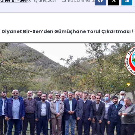
yanet Bir-Sen
Eylül 14, 2021
No Comments
Diyanet Bir-Sen’den Gümüşhane Torul Çıkartması !