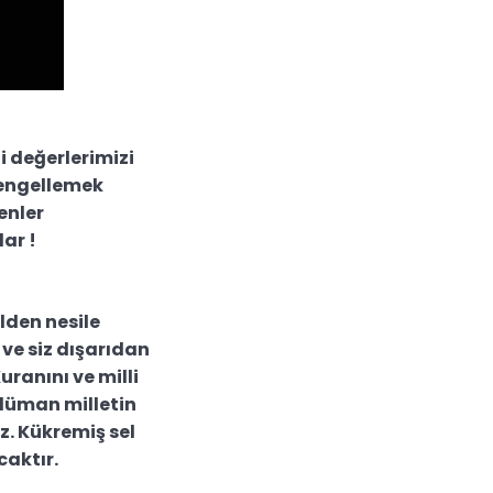
 değerlerimizi
 engellemek
enler
ar !
ilden nesile
z ve siz dışarıdan
uranını ve milli
slüman milletin
ız. Kükremiş sel
caktır.