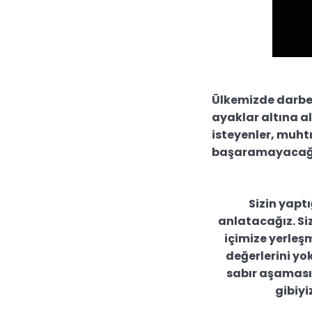
Ülkemizde darbe 
ayaklar altına 
isteyenler, muhtı
başaramayacağın
Sizin yaptı
anlatacağız. Siz 
içimize yerleşm
değerlerini yo
sabır aşaması a
gibiyi