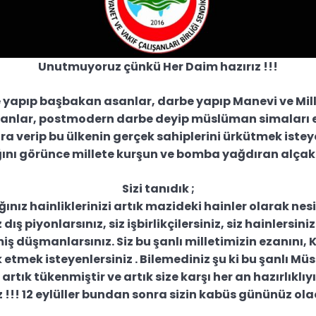
Unutmuyoruz çünkü Her Daim hazırız !!!
yapıp başbakan asanlar, darbe yapıp Manevi ve Milli
alanlar, postmodern darbe deyip müslüman simaları
ra verip bu ülkenin gerçek sahiplerini ürkütmek istey
ı görünce millete kurşun ve bomba yağdıran alçakl
Sizi tanıdık ;
ğınız hainliklerinizi artık mazideki hainler olarak nes
dış piyonlarsınız, siz işbirlikçilersiniz, siz hainlersini
iş düşmanlarsınız. Siz bu şanlı milletimizin ezanını, K
k etmek isteyenlersiniz . Bilemediniz şu ki bu şanlı Mü
rtık tükenmiştir ve artık size karşı her an hazırlıklıy
z !!! 12 eylüller bundan sonra sizin kabüs gününüz ola